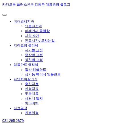
카카오톡 플러스친구
김동춘 대표원장 블로그
미래연세치과
의료진소개
미래연세 특별함
시설 소개
진료시간 / 오시는길
치아교정 클리닉
시기별 교정
증상별 교정
장치별 교정
임플란트 클리닉
일반 임플란트
상악동 뼈이식 임플란트
자연치아살리기
충치치료
신경치료
잇몸치료
사랑니 발치
치아미백
진료일정
진료일정
031.295.2879