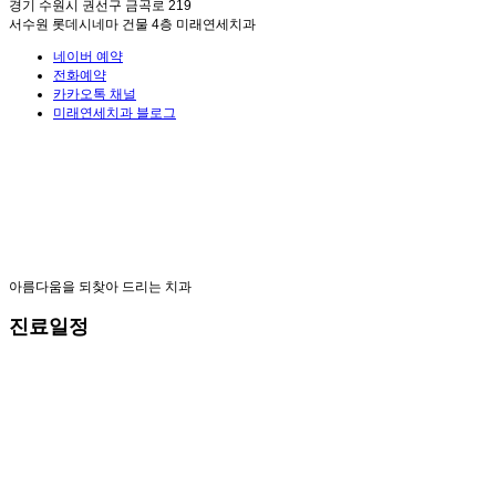
경기 수원시 권선구 금곡로 219
서수원 롯데시네마 건물 4층 미래연세치과
네이버 예약
전화예약
카카오톡 채널
미래연세치과 블로그
아름다움을 되찾아 드리는 치과
진료일정