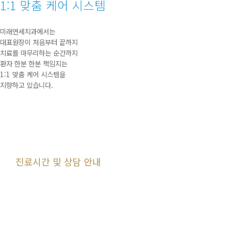
1:1 맞춤 케어 시스템
미래연세치과에서는
대표원장이 처음부터 끝까지
치료를 마무리하는 순간까지
환자 한분 한분 책임지는
1:1 맞춤 케어 시스템을
지향하고 있습니다.
진료시간 및 상담 안내
월
수
금
10:00
-
19:00
화
요
일
10:00
-
21:00
(야간진료)
토
요
일
09:00
-
14:00
(점심시간 없음)