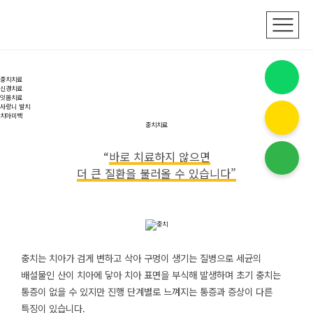
아름다움을 되찾아 드리는 치과
미래연세치과
자연치아 살리기
충치치료
신경치료
잇몸치료
사랑니 발치
치아미백
충치치료
“
바로 치료하지 않으면
더 큰 질환을 불러올 수 있습니다”
충치는 치아가 검게 변하고 삭아 구멍이 생기는 질병으로 세균의
배설물인 산이 치아에 닿아 치아 표면을 부식해 발생하며 초기 충치는
통증이 없을 수 있지만 진행 단계별로 느껴지는 통증과 증상이 다른
특징이 있습니다.