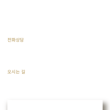
점
심
시
간
13:00
-
14:00
※ 목요일 휴진 (공휴일이 있는 주의 목요일은 진료)
※ 공휴일 및 일요일 휴진
전화상담
031.295.2879
오시는 길
경기 수원시 권선구 금곡로 219 서수원 롯데시네마
건물4층 미래연세치과