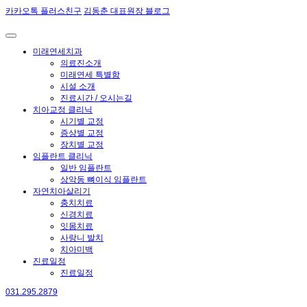
카카오톡 플러스친구
김동춘 대표원장 블로그
미래연세치과
의료진소개
미래연세 특별함
시설 소개
진료시간 / 오시는길
치아교정 클리닉
시기별 교정
증상별 교정
장치별 교정
임플란트 클리닉
일반 임플란트
상악동 뼈이식 임플란트
자연치아살리기
충치치료
신경치료
잇몸치료
사랑니 발치
치아미백
진료일정
진료일정
031.295.2879