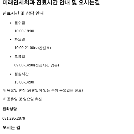
미래연세치과 진료시간 안내 및 오시는길
진료시간 및 상담 안내
월
수
금
10:00
-
19:00
화
요
일
10:00
-
21:00
(야간진료)
토
요
일
09:00
-
14:00
(점심시간 없음)
점
심
시
간
13:00
-
14:00
※ 목요일 휴진 (공휴일이 있는 주의 목요일은 진료)
※ 공휴일 및 일요일 휴진
전화상담
031.295.2879
오시는 길