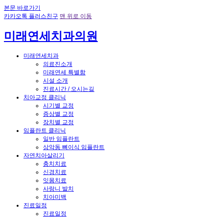
본문 바로가기
카카오톡 플러스친구
맨 위로 이동
미래연세치과의원
미래연세치과
의료진소개
미래연세 특별함
시설 소개
진료시간 / 오시는길
치아교정 클리닉
시기별 교정
증상별 교정
장치별 교정
임플란트 클리닉
일반 임플란트
상악동 뼈이식 임플란트
자연치아살리기
충치치료
신경치료
잇몸치료
사랑니 발치
치아미백
진료일정
진료일정