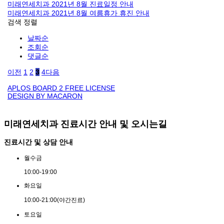
미래연세치과 2021년 8월 진료일정 안내
미래연세치과 2021년 8월 여름휴가 휴진 안내
검색
정렬
날짜순
조회순
댓글순
이전
1
2
3
4
다음
APLOS BOARD 2 FREE LICENSE
DESIGN BY MACARON
미래연세치과 진료시간 안내 및 오시는길
진료시간 및 상담 안내
월
수
금
10:00
-
19:00
화
요
일
10:00
-
21:00
(야간진료)
토
요
일