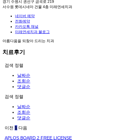
경기 수원시 권선구 금곡로 219
서수원 롯데시네마 건물 4층 미래연세치과
네이버 예약
전화예약
카카오톡 채널
미래연세치과 블로그
아름다움을 되찾아 드리는 치과
치료후기
검색
정렬
날짜순
조회순
댓글순
검색
정렬
날짜순
조회순
댓글순
이전
1
다음
APLOS BOARD 2 FREE LICENSE