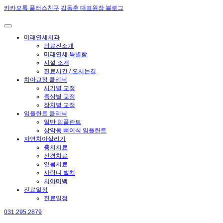
카카오톡 플러스친구
김동춘 대표원장 블로그
미래연세치과
의료진소개
미래연세 특별함
시설 소개
진료시간 / 오시는길
치아교정 클리닉
시기별 교정
증상별 교정
장치별 교정
임플란트 클리닉
일반 임플란트
상악동 뼈이식 임플란트
자연치아살리기
충치치료
신경치료
잇몸치료
사랑니 발치
치아미백
진료일정
진료일정
031.295.2879