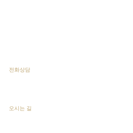
화
요
일
10:00
-
21:00
(야간진료)
토
요
일
09:00
-
14:00
(점심시간 없음)
점
심
시
간
13:00
-
14:00
※ 목요일 휴진 (공휴일이 있는 주의 목요일은 진료)
※ 공휴일 및 일요일 휴진
전화상담
031.295.2879
오시는 길
경기 수원시 권선구 금곡로 219 서수원 롯데시네마
건물4층 미래연세치과