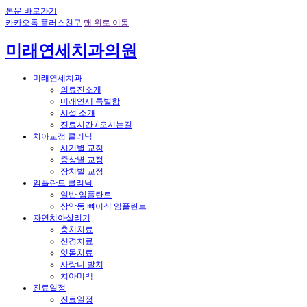
본문 바로가기
카카오톡 플러스친구
맨 위로 이동
미래연세치과의원
미래연세치과
의료진소개
미래연세 특별함
시설 소개
진료시간 / 오시는길
치아교정 클리닉
시기별 교정
증상별 교정
장치별 교정
임플란트 클리닉
일반 임플란트
상악동 뼈이식 임플란트
자연치아살리기
충치치료
신경치료
잇몸치료
사랑니 발치
치아미백
진료일정
진료일정