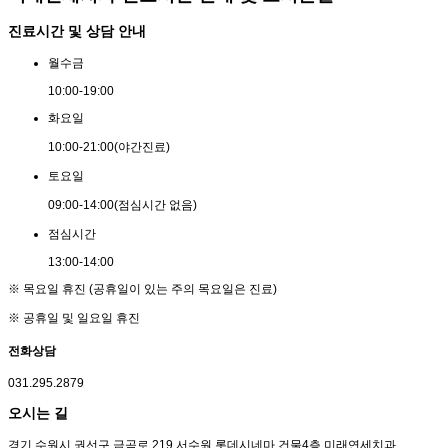
진료시간 및 상담 안내
월
수
금
10:00
-
19:00
화
요
일
10:00
-
21:00
(야간진료)
토
요
일
09:00
-
14:00
(점심시간 없음)
점
심
시
간
13:00
-
14:00
※ 목요일 휴진 (공휴일이 있는 주의 목요일은 진료)
※ 공휴일 및 일요일 휴진
전화상담
031.295.2879
오시는 길
경기 수원시 권선구 금곡로 219 서수원 롯데시네마 건물4층 미래연세치과