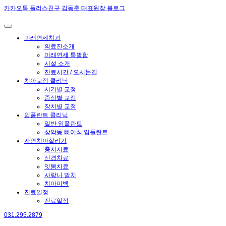
카카오톡 플러스친구
김동춘 대표원장 블로그
미래연세치과
의료진소개
미래연세 특별함
시설 소개
진료시간 / 오시는길
치아교정 클리닉
시기별 교정
증상별 교정
장치별 교정
임플란트 클리닉
일반 임플란트
상악동 뼈이식 임플란트
자연치아살리기
충치치료
신경치료
잇몸치료
사랑니 발치
치아미백
진료일정
진료일정
031.295.2879