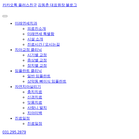
카카오톡 플러스친구
김동춘 대표원장 블로그
미래연세치과
의료진소개
미래연세 특별함
시설 소개
진료시간 / 오시는길
치아교정 클리닉
시기별 교정
증상별 교정
장치별 교정
임플란트 클리닉
일반 임플란트
상악동 뼈이식 임플란트
자연치아살리기
충치치료
신경치료
잇몸치료
사랑니 발치
치아미백
진료일정
진료일정
031.295.2879