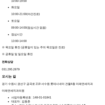
10:00
-
19:00
화
요
일
10:00
-
21:00
(야간진료)
토
요
일
09:00
-
14:00
(점심시간 없음)
점
심
시
간
13:00
-
14:00
※ 목요일 휴진 (공휴일이 있는 주의 목요일은 진료)
※ 공휴일 및 일요일 휴진
전화상담
031.295.2879
오시는 길
경기 수원시 권선구 금곡로 219 서수원 롯데시네마 건물4층 미래연세치과
미래연세치과의원
사업자등록번호 : 148-01-01841
대표자 : 김동춘