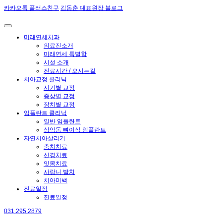
카카오톡 플러스친구
김동춘 대표원장 블로그
미래연세치과
의료진소개
미래연세 특별함
시설 소개
진료시간 / 오시는길
치아교정 클리닉
시기별 교정
증상별 교정
장치별 교정
임플란트 클리닉
일반 임플란트
상악동 뼈이식 임플란트
자연치아살리기
충치치료
신경치료
잇몸치료
사랑니 발치
치아미백
진료일정
진료일정
031.295.2879