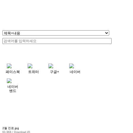
페이스북
트위터
구글+
네이버
네이버
밴드
2월 진료.jpg
63.3KB / Download 45