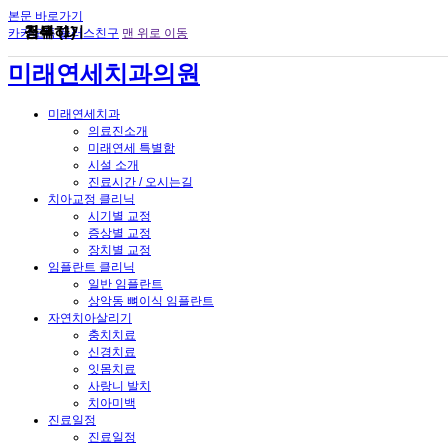
본문 바로가기
검색
공유하기
첨부 (1)
카카오톡 플러스친구
맨 위로 이동
미래연세치과의원
미래연세치과
의료진소개
미래연세 특별함
시설 소개
진료시간 / 오시는길
치아교정 클리닉
시기별 교정
증상별 교정
장치별 교정
임플란트 클리닉
일반 임플란트
상악동 뼈이식 임플란트
자연치아살리기
충치치료
신경치료
잇몸치료
사랑니 발치
치아미백
진료일정
진료일정