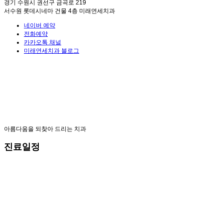
경기 수원시 권선구 금곡로 219
서수원 롯데시네마 건물 4층 미래연세치과
네이버 예약
전화예약
카카오톡 채널
미래연세치과 블로그
아름다움을 되찾아 드리는 치과
진료일정