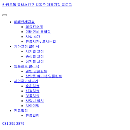
카카오톡 플러스친구
김동춘 대표원장 블로그
미래연세치과
의료진소개
미래연세 특별함
시설 소개
진료시간 / 오시는길
치아교정 클리닉
시기별 교정
증상별 교정
장치별 교정
임플란트 클리닉
일반 임플란트
상악동 뼈이식 임플란트
자연치아살리기
충치치료
신경치료
잇몸치료
사랑니 발치
치아미백
진료일정
진료일정
031.295.2879