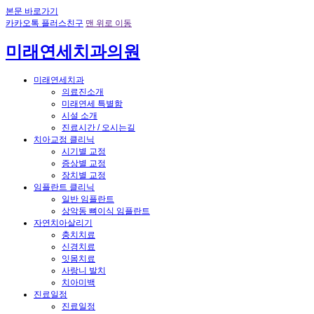
본문 바로가기
카카오톡 플러스친구
맨 위로 이동
미래연세치과의원
미래연세치과
의료진소개
미래연세 특별함
시설 소개
진료시간 / 오시는길
치아교정 클리닉
시기별 교정
증상별 교정
장치별 교정
임플란트 클리닉
일반 임플란트
상악동 뼈이식 임플란트
자연치아살리기
충치치료
신경치료
잇몸치료
사랑니 발치
치아미백
진료일정
진료일정