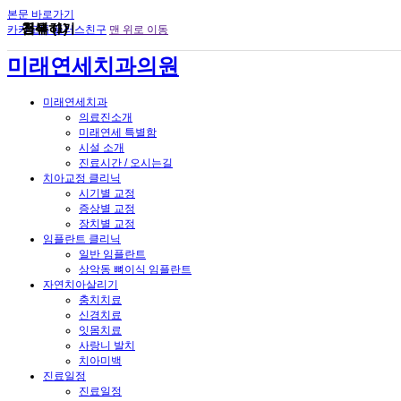
본문 바로가기
검색
공유하기
첨부 (1)
카카오톡 플러스친구
맨 위로 이동
미래연세치과의원
미래연세치과
의료진소개
미래연세 특별함
시설 소개
진료시간 / 오시는길
치아교정 클리닉
시기별 교정
증상별 교정
장치별 교정
임플란트 클리닉
일반 임플란트
상악동 뼈이식 임플란트
자연치아살리기
충치치료
신경치료
잇몸치료
사랑니 발치
치아미백
진료일정
진료일정