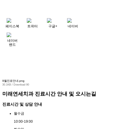
페이스북
트위터
구글+
네이버
네이버
밴드
9월진료안내.png
30.1KB / Download 90
미래연세치과 진료시간 안내 및 오시는길
진료시간 및 상담 안내
월
수
금
10:00
-
19:00