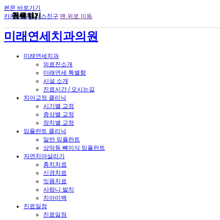
본문 바로가기
검색
공유하기
첨부 (1)
카카오톡 플러스친구
맨 위로 이동
미래연세치과의원
미래연세치과
의료진소개
미래연세 특별함
시설 소개
진료시간 / 오시는길
치아교정 클리닉
시기별 교정
증상별 교정
장치별 교정
임플란트 클리닉
일반 임플란트
상악동 뼈이식 임플란트
자연치아살리기
충치치료
신경치료
잇몸치료
사랑니 발치
치아미백
진료일정
진료일정