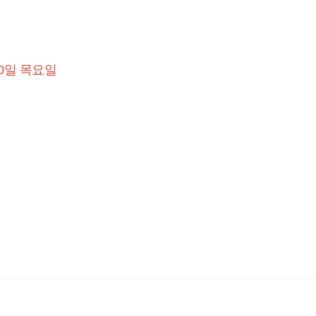
0일
목요일