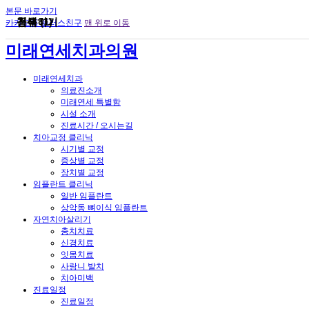
본문 바로가기
검색
공유하기
첨부 (1)
카카오톡 플러스친구
맨 위로 이동
미래연세치과의원
미래연세치과
의료진소개
미래연세 특별함
시설 소개
진료시간 / 오시는길
치아교정 클리닉
시기별 교정
증상별 교정
장치별 교정
임플란트 클리닉
일반 임플란트
상악동 뼈이식 임플란트
자연치아살리기
충치치료
신경치료
잇몸치료
사랑니 발치
치아미백
진료일정
진료일정