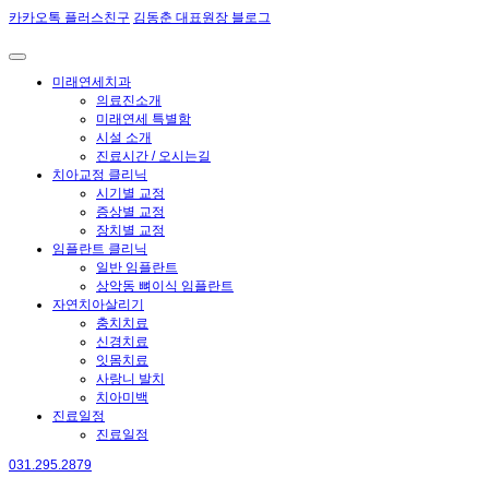
카카오톡 플러스친구
김동춘 대표원장 블로그
미래연세치과
의료진소개
미래연세 특별함
시설 소개
진료시간 / 오시는길
치아교정 클리닉
시기별 교정
증상별 교정
장치별 교정
임플란트 클리닉
일반 임플란트
상악동 뼈이식 임플란트
자연치아살리기
충치치료
신경치료
잇몸치료
사랑니 발치
치아미백
진료일정
진료일정
031.295.2879