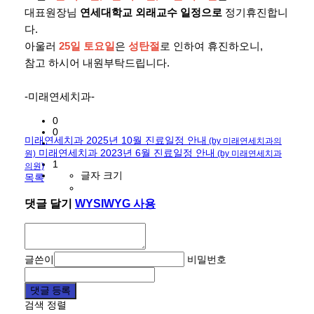
대표원장님
연세대학교 외래교수 일정으로
정기휴진합니
다.
아울러
25일 토요일
은
성탄절
로 인하여 휴진하오니,
참고 하시어 내원부탁드립니다.
-미래연세치과-
0
0
미래연세치과 2025년 10월 진료일정 안내
(by 미래연세치과의
미래연세치과 2023년 6월 진료일정 안내
원)
(by 미래연세치과
1
의원)
글자 크기
목록
댓글 달기
WYSIWYG 사용
글쓴이
비밀번호
댓글 등록
검색
정렬