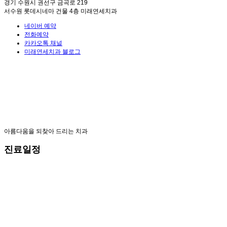
경기 수원시 권선구 금곡로 219
서수원 롯데시네마 건물 4층 미래연세치과
네이버 예약
전화예약
카카오톡 채널
미래연세치과 블로그
아름다움을 되찾아 드리는 치과
진료일정