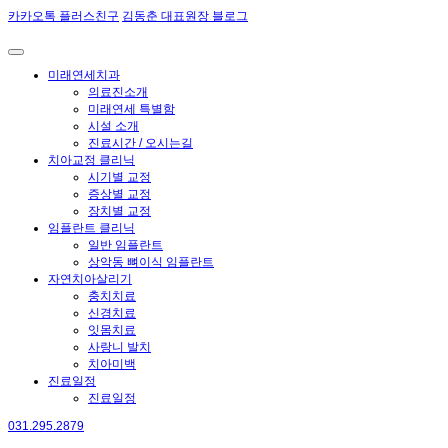
카카오톡 플러스친구
김동춘 대표원장 블로그
미래연세치과
의료진소개
미래연세 특별함
시설 소개
진료시간 / 오시는길
치아교정 클리닉
시기별 교정
증상별 교정
장치별 교정
임플란트 클리닉
일반 임플란트
상악동 뼈이식 임플란트
자연치아살리기
충치치료
신경치료
잇몸치료
사랑니 발치
치아미백
진료일정
진료일정
031.295.2879